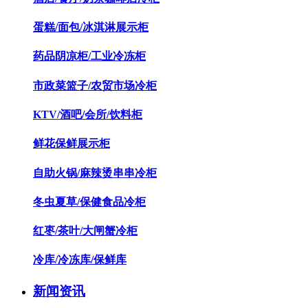
蛋糕/面包/冰淇淋展示柜
药品阴凉柜/工业冷冻柜
市政菜篮子/农贸市场冷柜
KTV/酒吧/会所/饮料柜
鲜花保鲜展示柜
自助火锅/麻辣烫串串冷柜
冬虫夏草/保健食品冷柜
红枣/茶叶/大闸蟹冷柜
冷库/冷冻库/保鲜库
新闻资讯