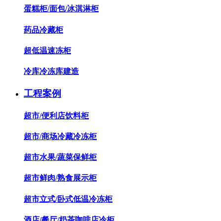
蛋糕柜/面包/冰淇淋柜
药品冷藏柜
超低温速冻柜
冷库冷冻库建造
工程案例
超市/便利店饮料柜
超市/商场冷藏冷冻柜
超市水果/蔬菜保鲜柜
超市鲜肉/熟食展示柜
超市立式/卧式低温冷冻柜
酒店/餐厅/奶茶咖啡店冷柜