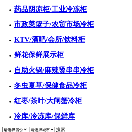
药品阴凉柜/工业冷冻柜
市政菜篮子/农贸市场冷柜
KTV/酒吧/会所/饮料柜
鲜花保鲜展示柜
自助火锅/麻辣烫串串冷柜
冬虫夏草/保健食品冷柜
红枣/茶叶/大闸蟹冷柜
冷库/冷冻库/保鲜库
搜索